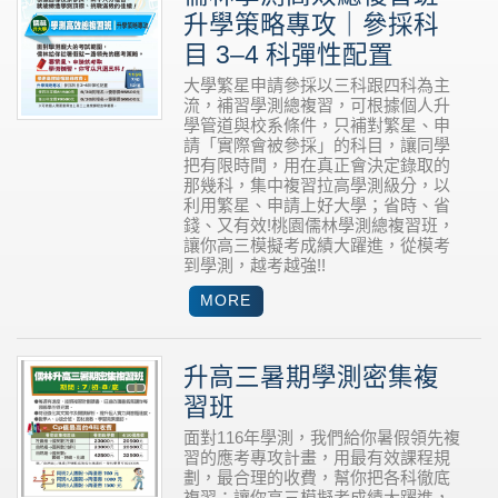
升學策略專攻｜參採科
目 3–4 科彈性配置
大學繁星申請參採以三科跟四科為主
流，補習學測總複習，可根據個人升
學管道與校系條件，只補對繁星、申
請「實際會被參採」的科目，讓同學
把有限時間，用在真正會決定錄取的
那幾科，集中複習拉高學測級分，以
利用繁星、申請上好大學；省時、省
錢、又有效!桃園儒林學測總複習班，
讓你高三模擬考成績大躍進，從模考
到學測，越考越強!!
升高三暑期學測密集複
習班
面對116年學測，我們給你暑假領先複
習的應考專攻計畫，用最有效課程規
劃，最合理的收費，幫你把各科徹底
複習；讓你高三模擬考成績大躍進，