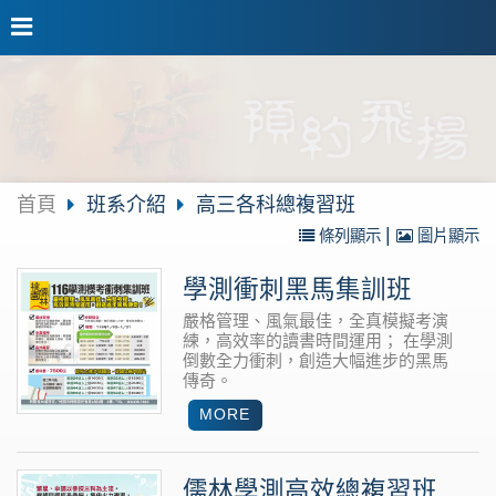
首頁
班系介紹
高三各科總複習班
|
條列顯示
圖片顯示
學測衝刺黑馬集訓班
嚴格管理、風氣最佳，全真模擬考演
練，高效率的讀書時間運用； 在學測
倒數全力衝刺，創造大幅進步的黑馬
傳奇。
儒林學測高效總複習班