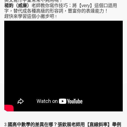
英文寫作字彙常常不夠用嗎？
楊鈞（威廉）
老師教你寫作技巧：將【very】這個口語用
字，替代成各種高級的形容詞，豐富你的表達能力！
趕快來學習這個小撇步吧
！
3.
國高中數學的差異在哪？張欽展老師用【直線斜率】舉例